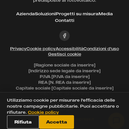
predisposte al fotovoltaico.
Azienda
Soluzioni
Progetti su misura
Media
Contatti
Privacy
Cookie policy
Accessibilità
Condizioni d'uso
Gestisci cookie
[Ragione sociale da inserire]
[Indirizzo sede legale da inserire]
P.IVA [P.IVA da inserire]
REA [N. REA da inserire]
Capitale sociale [Capitale sociale da inserire]
PEC: [PEC da inserire]
Utilizziamo cookie per misurare l'efficacia delle
© 2026 Msolar by
Muzzolon Industries
. Tutti i diritti
nostre campagne pubblicitarie. Puoi accettare o
riservati.
rifiutare.
Cookie policy
Sito realizzato da
digimprese.it
Rifiuta
Accetta